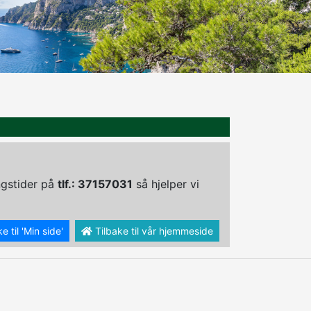
ingstider på
tlf.: 37157031
så hjelper vi
e til 'Min side'
Tilbake til vår hjemmeside