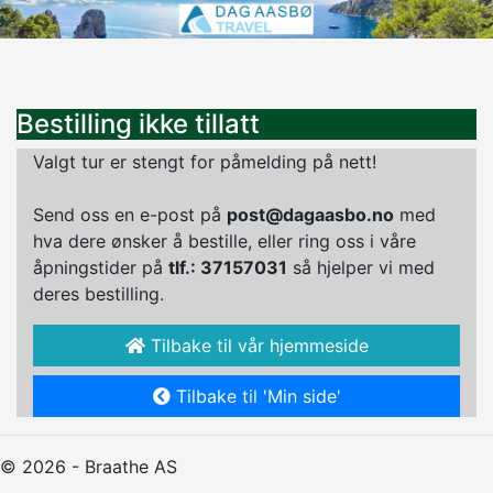
Bestilling ikke tillatt
Valgt tur er stengt for påmelding på nett!
Send oss en e-post på
post@dagaasbo.no
med
hva dere ønsker å bestille, eller ring oss i våre
åpningstider på
tlf.: 37157031
så hjelper vi med
deres bestilling.
Tilbake til vår hjemmeside
Tilbake til 'Min side'
© 2026 - Braathe AS